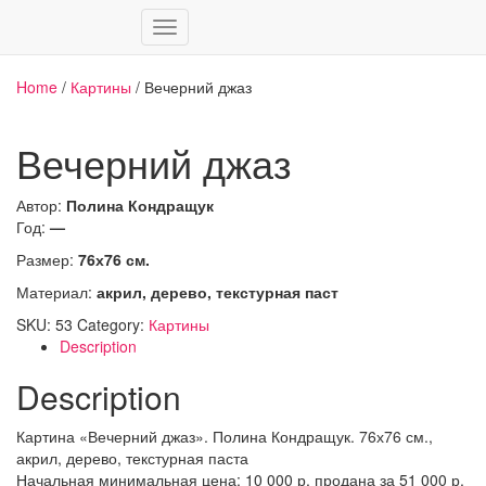
Переключить
навигацию
Home
/
Картины
/ Вечерний джаз
Вечерний джаз
Автор:
Полина Кондращук
Год:
—
Размер:
76х76 см.
Материал:
акрил, дерево, текстурная паст
SKU:
53
Category:
Картины
Description
Description
Картина «Вечерний джаз». Полина Кондращук. 76х76 см.,
акрил, дерево, текстурная паста
Начальная минимальная цена: 10 000 р, продана за 51 000 р.